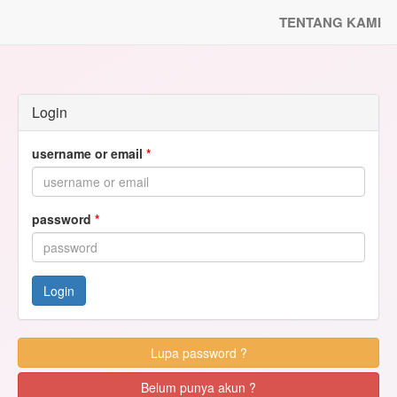
TENTANG KAMI
Login
username or email
*
password
*
Login
Lupa password ?
Belum punya akun ?